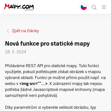
Přepnout jazyk
English
Čeština
Zpět na články
Nová funkce pro statické mapy
28. 5. 2024
Přidáváme REST API pro statické mapy. Tuto funkci
využijete, pokud potřebujete získat obrázek s mapou
vybrané oblasti. Funkci je možné přímo použít např. na
webu v
<img src=““…>
. K zobrazení mapy tak nejsou
potřeba žádné Javascriptové mapové knihovny (mapa
samozřejmě není pohyblivá).
Díky parametrům si vyberete velikost obrázku, typ