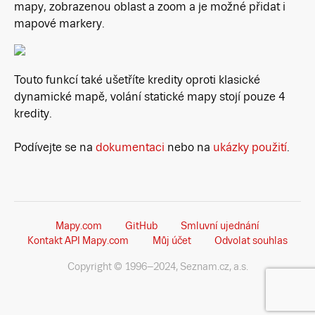
mapy, zobrazenou oblast a zoom a je možné přidat i
mapové markery.
Touto funkcí také ušetříte kredity oproti klasické
dynamické mapě, volání statické mapy stojí pouze 4
kredity.
Podívejte se na
dokumentaci
nebo na
ukázky použití
.
Mapy.com
GitHub
Smluvní ujednání
Kontakt API Mapy.com
Můj účet
Odvolat souhlas
Copyright © 1996–2024, Seznam.cz, a.s.