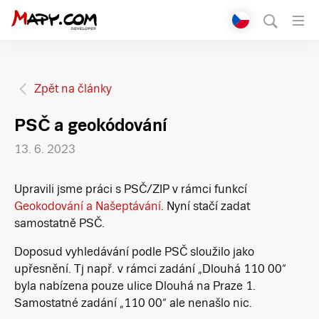
Přepnout jazyk
English
Čeština
Zpět na články
PSČ a geokódování
13. 6. 2023
Upravili jsme práci s PSČ/ZIP v rámci funkcí
Geokodování a Našeptávání
. Nyní stačí zadat
samostatně PSČ.
Doposud vyhledávání podle PSČ sloužilo jako
upřesnění. Tj např. v rámci zadání „Dlouhá 110 00“
byla nabízena pouze ulice Dlouhá na Praze 1.
Samostatné zadání „110 00“ ale nenašlo nic.