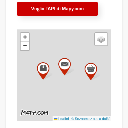
Voglio l’API di Mapy.com
+
−
Leaflet
|
© Seznam.cz a.s. a další