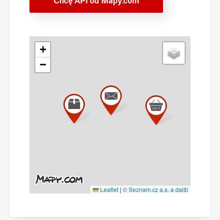
Chcę API od Mapy.com
+
−
Leaflet
|
© Seznam.cz a.s. a další